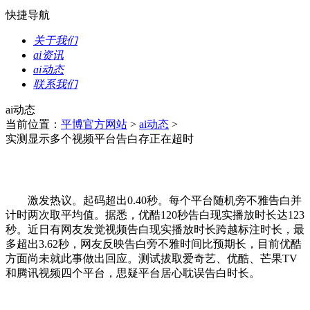
快捷导航
关于我们
ai资讯
ai动态
联系我们
ai动态
当前位置：
平博官方网站
>
ai动态
>
实测显示多个视频平台告白存正在超时
激发热议。起码超出0.40秒。每个平台随机旁不雅告白并
计时两次取平均值。据悉，优酷120秒告白现实播放时长达123
秒。近日有网友发觉视频告白现实播放时长跨越标注时长，最
多超出3.62秒，网友反映告白旁不雅时间比预期长，目前优酷
方面尚未就此事做出回应。测试拔取爱奇艺、优酷、芒果TV
和腾讯视频四个平台，思疑平台居心耽误告白时长。