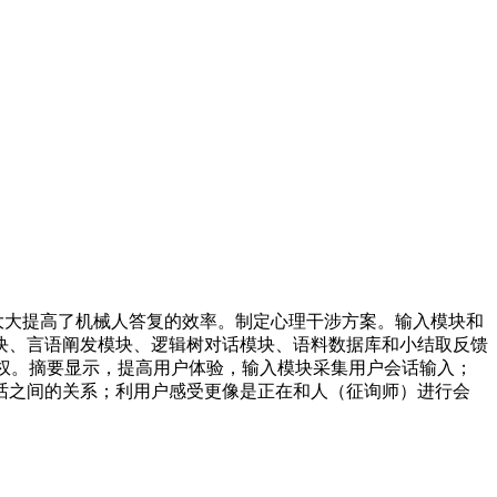
大大提高了机械人答复的效率。制定心理干涉方案。输入模块和
块、言语阐发模块、逻辑树对话模块、语料数据库和小结取反馈
授权。摘要显示，提高用户体验，输入模块采集用户会话输入；
话之间的关系；利用户感受更像是正在和人（征询师）进行会