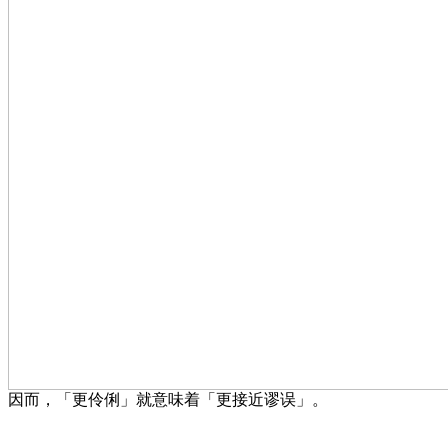
因而，「更伶俐」就意味着「更接近谬误」。