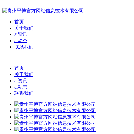
首页
关于我们
ai资讯
ai动态
联系我们
首页
关于我们
ai资讯
ai动态
联系我们